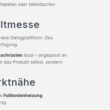
jekten oder zeitkritischen
eltmesse
eine Dialogplattform. Das
erfügung.
nachrüsten
lässt – angepasst an
m das Produkt selbst, sondern
arktnähe
as
Fußbodenheizung
ung.