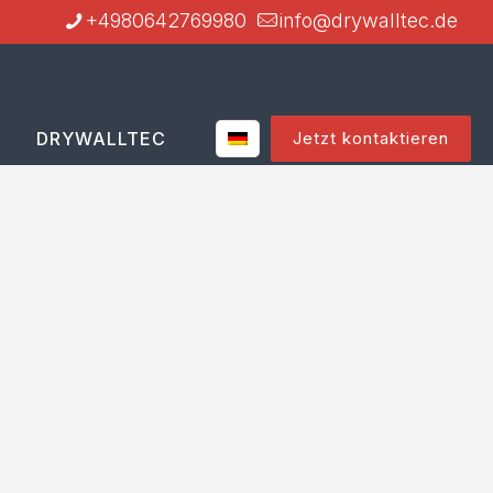
+4980642769980
info@drywalltec.de
DRYWALLTEC
Jetzt kontaktieren